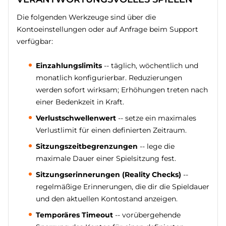
Die folgenden Werkzeuge sind über die
Kontoeinstellungen oder auf Anfrage beim Support
verfügbar:
Einzahlungslimits
-- täglich, wöchentlich und
monatlich konfigurierbar. Reduzierungen
werden sofort wirksam; Erhöhungen treten nach
einer Bedenkzeit in Kraft.
Verlustschwellenwert
-- setze ein maximales
Verlustlimit für einen definierten Zeitraum.
Sitzungszeitbegrenzungen
-- lege die
maximale Dauer einer Spielsitzung fest.
Sitzungserinnerungen (Reality Checks)
--
regelmäßige Erinnerungen, die dir die Spieldauer
und den aktuellen Kontostand anzeigen.
Temporäres Timeout
-- vorübergehende