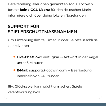
Bereitstellung aller oben genannten Tools. Locowin
besitzt
keine GGL-Lizenz
für den deutschen Markt --
informiere dich über deine lokalen Regelungen.
SUPPORT FÜR
SPIELERSCHUTZMASSNAHMEN
Um Einzahlungslimits, Timeout oder Selbstausschluss
zu aktivieren:
Live-Chat:
24/7 verfügbar -- Antwort in der Regel
unter 5 Minuten
E-Mail:
support@locowin.com
-- Bearbeitung
innerhalb von 24 Stunden
18+. Glücksspiel kann süchtig machen. Spiele
verantwortungsvoll.