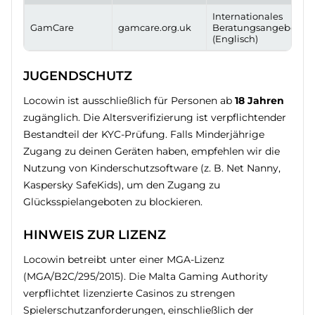
Internationales
GamCare
gamcare.org.uk
Beratungsangebot
(Englisch)
JUGENDSCHUTZ
Locowin ist ausschließlich für Personen ab
18 Jahren
zugänglich. Die Altersverifizierung ist verpflichtender
Bestandteil der KYC-Prüfung. Falls Minderjährige
Zugang zu deinen Geräten haben, empfehlen wir die
Nutzung von Kinderschutzsoftware (z. B. Net Nanny,
Kaspersky SafeKids), um den Zugang zu
Glücksspielangeboten zu blockieren.
HINWEIS ZUR LIZENZ
Locowin betreibt unter einer MGA-Lizenz
(MGA/B2C/295/2015). Die Malta Gaming Authority
verpflichtet lizenzierte Casinos zu strengen
Spielerschutzanforderungen, einschließlich der