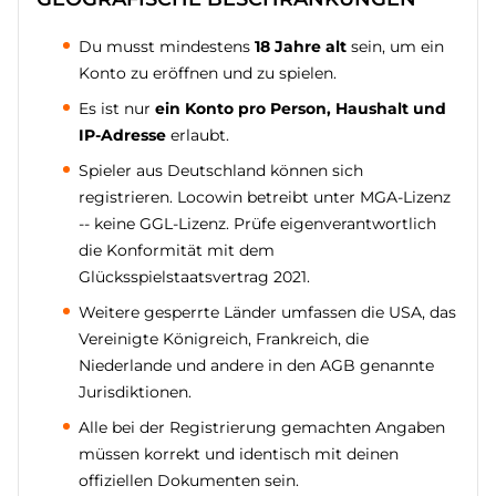
8. Streitbeilegung
Du musst mindestens
18 Jahre alt
sein, um ein
Konto zu eröffnen und zu spielen.
Es ist nur
ein Konto pro Person, Haushalt und
IP-Adresse
erlaubt.
Spieler aus Deutschland können sich
registrieren. Locowin betreibt unter MGA-Lizenz
-- keine GGL-Lizenz. Prüfe eigenverantwortlich
die Konformität mit dem
Glücksspielstaatsvertrag 2021.
Weitere gesperrte Länder umfassen die USA, das
Vereinigte Königreich, Frankreich, die
Niederlande und andere in den AGB genannte
Jurisdiktionen.
Alle bei der Registrierung gemachten Angaben
müssen korrekt und identisch mit deinen
offiziellen Dokumenten sein.