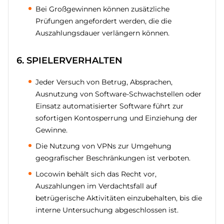
Bei Großgewinnen können zusätzliche
Prüfungen angefordert werden, die die
Auszahlungsdauer verlängern können.
6. SPIELERVERHALTEN
Jeder Versuch von Betrug, Absprachen,
Ausnutzung von Software-Schwachstellen oder
Einsatz automatisierter Software führt zur
sofortigen Kontosperrung und Einziehung der
Gewinne.
Die Nutzung von VPNs zur Umgehung
geografischer Beschränkungen ist verboten.
Locowin behält sich das Recht vor,
Auszahlungen im Verdachtsfall auf
betrügerische Aktivitäten einzubehalten, bis die
interne Untersuchung abgeschlossen ist.